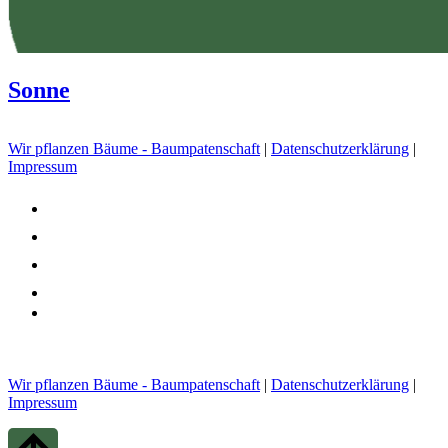
Sonne
Wir pflanzen Bäume - Baumpatenschaft
|
Datenschutzerklärung
|
Impressum
youtube
tiktok
facebook
instagram
admin-
site-
alt3
Wir pflanzen Bäume - Baumpatenschaft
|
Datenschutzerklärung
|
Impressum