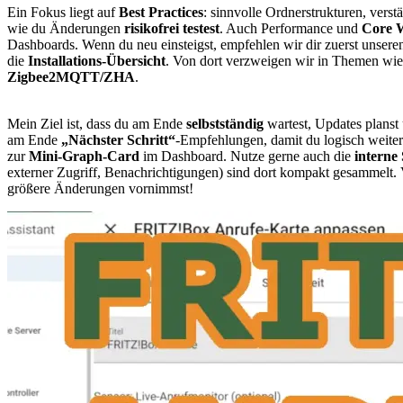
Ein Fokus liegt auf
Best Practices
: sinnvolle Ordnerstrukturen, verst
wie du Änderungen
risikofrei testest
. Auch Performance und
Core W
Dashboards. Wenn du neu einsteigst, empfehlen wir dir zuerst unser
die
Installations-Übersicht
. Von dort verzweigen wir in Themen wi
Zigbee2MQTT/ZHA
.
Mein Ziel ist, dass du am Ende
selbstständig
wartest, Updates planst 
am Ende
„Nächster Schritt“
-Empfehlungen, damit du logisch weiter
zur
Mini-Graph-Card
im Dashboard. Nutze gerne auch die
interne
externer Zugriff, Benachrichtigungen) sind dort kompakt gesammelt
größere Änderungen vornimmst!