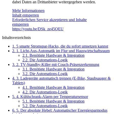
dabei Daten an Drittanbieter weitergegeben werden.
Mehr Informationen
Inhalt entsperren
Erforderlichen Service akzeptieren und Inhalte
entsperren
https://youtu.be/DSk_ze45QEU
Inhaltsverzeichnis
1.
5 smarte Stromspar-Hacks, die du sofort umsetzen kannst
2.
1. Licht-Aus-Automatik im Flur und Hauswirtschaftsraum
2.1.
Benötigte Hardware & Integration
2.2.
Die Automations-Logik
3.
2. TV-Standby-Killer mit Couch-Präsenzerkennung
3.1.
Benötigte Hardware & Integration
3.2.
Die Automations-Logik
4.
3. Ladegeräte automatisch trennen (E-Bike, Staubsauger &
Tablets)
4.1.
Benötigte Hardware & Integration
4.2.
Die Automations-Logik
5.
4. Kühlschrank-Alarm per Temperatursensor
5.1.
Benötigte Hardware & Integration
5.2.
Die Automations-Logik
6.
5. Der absolute Hebel: Automatischer Energiesparmodus