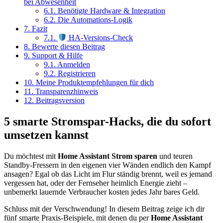
bei Abwesenheit
6.1.
Benötigte Hardware & Integration
6.2.
Die Automations-Logik
7.
Fazit
7.1.
HA-Versions-Check
8.
Bewerte diesen Beitrag
9.
Support & Hilfe
9.1.
Anmelden
9.2.
Registrieren
10.
Meine Produktempfehlungen für dich
11.
Transparenzhinweis
12.
Beitragsversion
5 smarte Stromspar-Hacks, die du sofort
umsetzen kannst
Du möchtest mit
Home Assistant Strom sparen
und teuren
Standby-Fressern in den eigenen vier Wänden endlich den Kampf
ansagen? Egal ob das Licht im Flur ständig brennt, weil es jemand
vergessen hat, oder der Fernseher heimlich Energie zieht –
unbemerkt lauernde Verbraucher kosten jedes Jahr bares Geld.
Schluss mit der Verschwendung! In diesem Beitrag zeige ich dir
fünf smarte Praxis-Beispiele, mit denen du per
Home Assistant