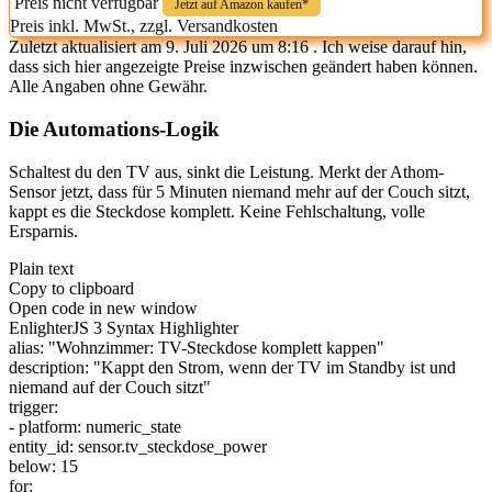
Preis nicht verfügbar
Jetzt auf Amazon kaufen*
Preis inkl. MwSt., zzgl. Versandkosten
Zuletzt aktualisiert am 9. Juli 2026 um 8:16 . Ich weise darauf hin,
dass sich hier angezeigte Preise inzwischen geändert haben können.
Alle Angaben ohne Gewähr.
Die Automations-Logik
Schaltest du den TV aus, sinkt die Leistung. Merkt der Athom-
Sensor jetzt, dass für 5 Minuten niemand mehr auf der Couch sitzt,
kappt es die Steckdose komplett. Keine Fehlschaltung, volle
Ersparnis.
Plain text
Copy to clipboard
Open code in new window
EnlighterJS 3 Syntax Highlighter
alias:
"Wohnzimmer: TV-Steckdose komplett kappen"
description:
"Kappt den Strom, wenn der TV im Standby ist und
niemand auf der Couch sitzt"
trigger:
- platform: numeric_state
entity_id: sensor.
tv_steckdose_power
below:
15
for
: