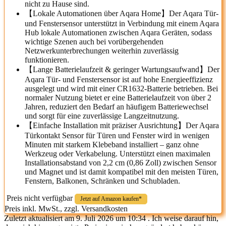
nicht zu Hause sind.
【Lokale Automationen über Aqara Home】Der Aqara Tür-
und Fenstersensor unterstützt in Verbindung mit einem Aqara
Hub lokale Automationen zwischen Aqara Geräten, sodass
wichtige Szenen auch bei vorübergehenden
Netzwerkunterbrechungen weiterhin zuverlässig
funktionieren.
【Lange Batterielaufzeit & geringer Wartungsaufwand】Der
Aqara Tür- und Fenstersensor ist auf hohe Energieeffizienz
ausgelegt und wird mit einer CR1632-Batterie betrieben. Bei
normaler Nutzung bietet er eine Batterielaufzeit von über 2
Jahren, reduziert den Bedarf an häufigem Batteriewechsel
und sorgt für eine zuverlässige Langzeitnutzung.
【Einfache Installation mit präziser Ausrichtung】Der Aqara
Türkontakt Sensor für Türen und Fenster wird in wenigen
Minuten mit starkem Klebeband installiert – ganz ohne
Werkzeug oder Verkabelung. Unterstützt einen maximalen
Installationsabstand von 2,2 cm (0,86 Zoll) zwischen Sensor
und Magnet und ist damit kompatibel mit den meisten Türen,
Fenstern, Balkonen, Schränken und Schubladen.
Preis nicht verfügbar
Jetzt auf Amazon kaufen*
Preis inkl. MwSt., zzgl. Versandkosten
Zuletzt aktualisiert am 9. Juli 2026 um 10:34 . Ich weise darauf hin,