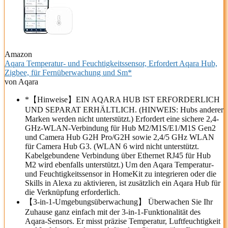
Amazon
Aqara Temperatur- und Feuchtigkeitssensor, Erfordert Aqara Hub,
Zigbee, für Fernüberwachung und Sm*
von Aqara
*【Hinweise】EIN AQARA HUB IST ERFORDERLICH
UND SEPARAT ERHÄLTLICH. (HINWEIS: Hubs anderer
Marken werden nicht unterstützt.) Erfordert eine sichere 2,4-
GHz-WLAN-Verbindung für Hub M2/M1S/E1/M1S Gen2
und Camera Hub G2H Pro/G2H sowie 2,4/5 GHz WLAN
für Camera Hub G3. (WLAN 6 wird nicht unterstützt.
Kabelgebundene Verbindung über Ethernet RJ45 für Hub
M2 wird ebenfalls unterstützt.) Um den Aqara Temperatur-
und Feuchtigkeitssensor in HomeKit zu integrieren oder die
Skills in Alexa zu aktivieren, ist zusätzlich ein Aqara Hub für
die Verknüpfung erforderlich.
【3-in-1-Umgebungsüberwachung】 Überwachen Sie Ihr
Zuhause ganz einfach mit der 3-in-1-Funktionalität des
Aqara-Sensors. Er misst präzise Temperatur, Luftfeuchtigkeit