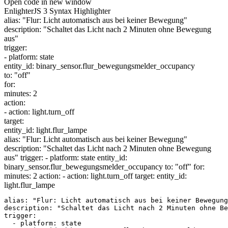
Open code in new window
EnlighterJS 3 Syntax Highlighter
alias:
"Flur: Licht automatisch aus bei keiner Bewegung"
description:
"Schaltet das Licht nach 2 Minuten ohne Bewegung
aus"
trigger:
- platform: state
entity_id: binary_sensor.
flur_bewegungsmelder_occupancy
to:
"off"
for
:
minutes:
2
action:
- action: light.
turn_off
target:
entity_id: light.
flur_lampe
alias: "Flur: Licht automatisch aus bei keiner Bewegung"
description: "Schaltet das Licht nach 2 Minuten ohne Bewegung
aus" trigger: - platform: state entity_id:
binary_sensor.flur_bewegungsmelder_occupancy to: "off" for:
minutes: 2 action: - action: light.turn_off target: entity_id:
light.flur_lampe
alias: "Flur: Licht automatisch aus bei keiner Bewegung
description: "Schaltet das Licht nach 2 Minuten ohne Be
trigger:

  - platform: state
