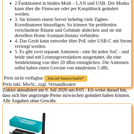
2.Funktioniert in beiden Modi – LAN und USB. Der Modus
kann über die Firmware oder per Knopfdruck geändert
werden.
‌3.‌ Sie können einem Server beliebig viele Zigbee-
Koordinatoren hinzufügen. So können Sie problemlos
verschiedene Räume und Gebäude abdecken und sie mit
derselben Home Assistant-Instanz verbinden.
4.‌ Das Gerät kann entweder über PoE oder USB-C mit Strom
versorgt werden.
5.‌ Es gibt zwei separate Antennen - eine für jeden SoC - und
beide sind mit Leistungsverstärkern ausgestattet, die eine
Sendeleistung von über 20 dBm ermöglichen. Die Antennen
selbst haben einen Gewinn von mindestens 5 dBi.
Preis nicht verfügbar
Jetzt auf Amazon kaufen*
Preis inkl. MwSt., zzgl. Versandkosten
Zuletzt aktualisiert am 9. Juli 2026 um 8:05 . Ich weise darauf hin,
dass sich hier angezeigte Preise inzwischen geändert haben können.
Alle Angaben ohne Gewähr.