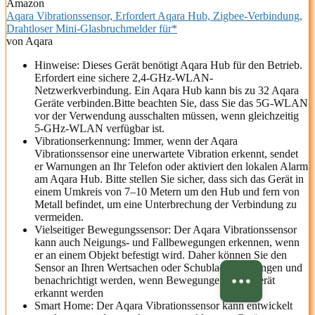
Amazon
Aqara Vibrationssensor, Erfordert Aqara Hub, Zigbee-Verbindung,
Drahtloser Mini-Glasbruchmelder für*
von Aqara
Hinweise: Dieses Gerät benötigt Aqara Hub für den Betrieb.
Erfordert eine sichere 2,4-GHz-WLAN-
Netzwerkverbindung. Ein Aqara Hub kann bis zu 32 Aqara
Geräte verbinden.Bitte beachten Sie, dass Sie das 5G-WLAN
vor der Verwendung ausschalten müssen, wenn gleichzeitig
5-GHz-WLAN verfügbar ist.
Vibrationserkennung: Immer, wenn der Aqara
Vibrationssensor eine unerwartete Vibration erkennt, sendet
er Warnungen an Ihr Telefon oder aktiviert den lokalen Alarm
am Aqara Hub. Bitte stellen Sie sicher, dass sich das Gerät in
einem Umkreis von 7–10 Metern um den Hub und fern von
Metall befindet, um eine Unterbrechung der Verbindung zu
vermeiden.
Vielseitiger Bewegungssensor: Der Aqara Vibrationssensor
kann auch Neigungs- und Fallbewegungen erkennen, wenn
er an einem Objekt befestigt wird. Daher können Sie den
Sensor an Ihren Wertsachen oder Schubladen anbringen und
benachrichtigt werden, wenn Bewegungen vom Gerät
erkannt werden
Smart Home: Der Aqara Vibrationssensor kann entwickelt