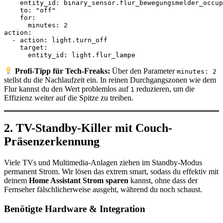
    entity_id: binary_sensor.flur_bewegungsmelder_occup
    to: "off"

    for:

      minutes: 2

action:

  - action: light.turn_off

    target:

      entity_id: light.flur_lampe
Profi-Tipp für Tech-Freaks:
Über den Parameter
minutes: 2
stellst du die Nachlaufzeit ein. In reinen Durchgangszonen wie dem
Flur kannst du den Wert problemlos auf
reduzieren, um die
1
Effizienz weiter auf die Spitze zu treiben.
2. TV-Standby-Killer mit Couch-
Präsenzerkennung
Viele TVs und Multimedia-Anlagen ziehen im Standby-Modus
permanent Strom. Wir lösen das extrem smart, sodass du effektiv mit
deinem
Home Assistant Strom sparen
kannst, ohne dass der
Fernseher fälschlicherweise ausgeht, während du noch schaust.
Benötigte Hardware & Integration