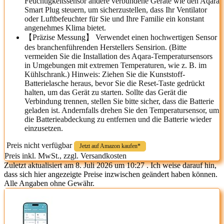
Feuchtigkeitssensor andere verbundene Geräte wie den Aqara
Smart Plug steuern, um sicherzustellen, dass Ihr Ventilator
oder Luftbefeuchter für Sie und Ihre Familie ein konstant
angenehmes Klima bietet.
【Präzise Messung】 Verwendet einen hochwertigen Sensor
des branchenführenden Herstellers Sensirion. (Bitte
vermeiden Sie die Installation des Aqara-Temperatursensors
in Umgebungen mit extremen Temperaturen, wie z. B. im
Kühlschrank.) Hinweis: Ziehen Sie die Kunststoff-
Batterielasche heraus, bevor Sie die Reset-Taste gedrückt
halten, um das Gerät zu starten. Sollte das Gerät die
Verbindung trennen, stellen Sie bitte sicher, dass die Batterie
geladen ist. Andernfalls drehen Sie den Temperatursensor, um
die Batterieabdeckung zu entfernen und die Batterie wieder
einzusetzen.
Preis nicht verfügbar
Jetzt auf Amazon kaufen*
Preis inkl. MwSt., zzgl. Versandkosten
Zuletzt aktualisiert am 8. Juli 2026 um 10:27 . Ich weise darauf hin,
dass sich hier angezeigte Preise inzwischen geändert haben können.
Alle Angaben ohne Gewähr.