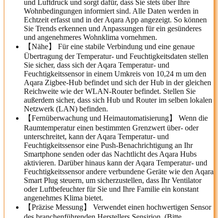
und Luftdruck und sorgt dafür, dass Sie stets über Ihre
Wohnbedingungen informiert sind. Alle Daten werden in
Echtzeit erfasst und in der Aqara App angezeigt. So können
Sie Trends erkennen und Anpassungen für ein gesünderes
und angenehmeres Wohnklima vornehmen.
【Nähe】 Für eine stabile Verbindung und eine genaue
Übertragung der Temperatur- und Feuchtigkeitsdaten stellen
Sie sicher, dass sich der Aqara Temperatur- und
Feuchtigkeitssensor in einem Umkreis von 10,24 m um den
Aqara Zigbee-Hub befindet und sich der Hub in der gleichen
Reichweite wie der WLAN-Router befindet. Stellen Sie
außerdem sicher, dass sich Hub und Router im selben lokalen
Netzwerk (LAN) befinden.
【Fernüberwachung und Heimautomatisierung】 Wenn die
Raumtemperatur einen bestimmten Grenzwert über- oder
unterschreitet, kann der Aqara Temperatur- und
Feuchtigkeitssensor eine Push-Benachrichtigung an Ihr
Smartphone senden oder das Nachtlicht des Aqara Hubs
aktivieren. Darüber hinaus kann der Aqara Temperatur- und
Feuchtigkeitssensor andere verbundene Geräte wie den Aqara
Smart Plug steuern, um sicherzustellen, dass Ihr Ventilator
oder Luftbefeuchter für Sie und Ihre Familie ein konstant
angenehmes Klima bietet.
【Präzise Messung】 Verwendet einen hochwertigen Sensor
des branchenführenden Herstellers Sensirion. (Bitte