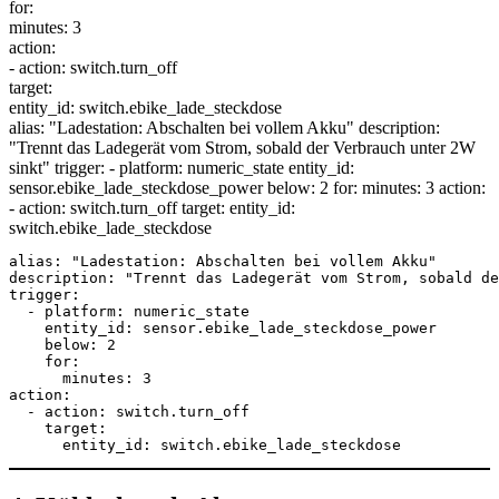
for
:
minutes:
3
action:
- action: switch.
turn_off
target:
entity_id: switch.
ebike_lade_steckdose
alias: "Ladestation: Abschalten bei vollem Akku" description:
"Trennt das Ladegerät vom Strom, sobald der Verbrauch unter 2W
sinkt" trigger: - platform: numeric_state entity_id:
sensor.ebike_lade_steckdose_power below: 2 for: minutes: 3 action:
- action: switch.turn_off target: entity_id:
switch.ebike_lade_steckdose
alias: "Ladestation: Abschalten bei vollem Akku"

description: "Trennt das Ladegerät vom Strom, sobald de
trigger:

  - platform: numeric_state

    entity_id: sensor.ebike_lade_steckdose_power

    below: 2

    for:

      minutes: 3

action:

  - action: switch.turn_off

    target:

      entity_id: switch.ebike_lade_steckdose