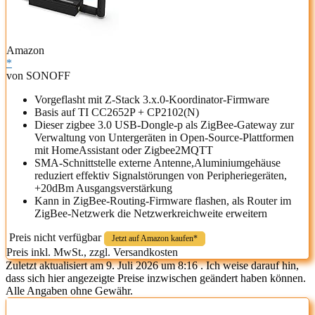
Amazon
*
von SONOFF
Vorgeflasht mit Z-Stack 3.x.0-Koordinator-Firmware
Basis auf TI CC2652P + CP2102(N)
Dieser zigbee 3.0 USB-Dongle-p als ZigBee-Gateway zur
Verwaltung von Untergeräten in Open-Source-Plattformen
mit HomeAssistant oder Zigbee2MQTT
SMA-Schnittstelle externe Antenne,Aluminiumgehäuse
reduziert effektiv Signalstörungen von Peripheriegeräten,
+20dBm Ausgangsverstärkung
Kann in ZigBee-Routing-Firmware flashen, als Router im
ZigBee-Netzwerk die Netzwerkreichweite erweitern
Preis nicht verfügbar
Jetzt auf Amazon kaufen*
Preis inkl. MwSt., zzgl. Versandkosten
Zuletzt aktualisiert am 9. Juli 2026 um 8:16 . Ich weise darauf hin,
dass sich hier angezeigte Preise inzwischen geändert haben können.
Alle Angaben ohne Gewähr.