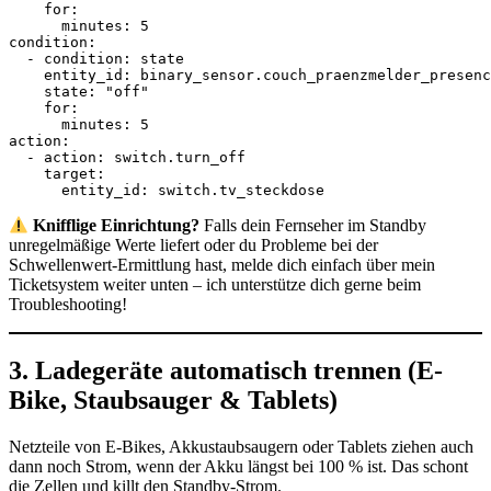
    for:

      minutes: 5

condition:

  - condition: state

    entity_id: binary_sensor.couch_praenzmelder_presenc
    state: "off"

    for:

      minutes: 5

action:

  - action: switch.turn_off

    target:

      entity_id: switch.tv_steckdose
Knifflige Einrichtung?
Falls dein Fernseher im Standby
unregelmäßige Werte liefert oder du Probleme bei der
Schwellenwert-Ermittlung hast, melde dich einfach über mein
Ticketsystem weiter unten – ich unterstütze dich gerne beim
Troubleshooting!
3. Ladegeräte automatisch trennen (E-
Bike, Staubsauger & Tablets)
Netzteile von E-Bikes, Akkustaubsaugern oder Tablets ziehen auch
dann noch Strom, wenn der Akku längst bei 100 % ist. Das schont
die Zellen und killt den Standby-Strom.