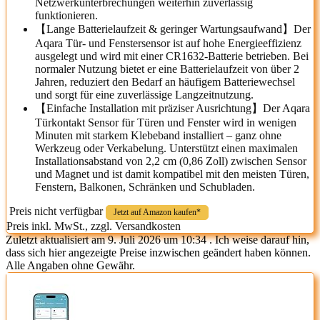
Netzwerkunterbrechungen weiterhin zuverlässig
funktionieren.
【Lange Batterielaufzeit & geringer Wartungsaufwand】Der
Aqara Tür- und Fenstersensor ist auf hohe Energieeffizienz
ausgelegt und wird mit einer CR1632-Batterie betrieben. Bei
normaler Nutzung bietet er eine Batterielaufzeit von über 2
Jahren, reduziert den Bedarf an häufigem Batteriewechsel
und sorgt für eine zuverlässige Langzeitnutzung.
【Einfache Installation mit präziser Ausrichtung】Der Aqara
Türkontakt Sensor für Türen und Fenster wird in wenigen
Minuten mit starkem Klebeband installiert – ganz ohne
Werkzeug oder Verkabelung. Unterstützt einen maximalen
Installationsabstand von 2,2 cm (0,86 Zoll) zwischen Sensor
und Magnet und ist damit kompatibel mit den meisten Türen,
Fenstern, Balkonen, Schränken und Schubladen.
Preis nicht verfügbar
Jetzt auf Amazon kaufen*
Preis inkl. MwSt., zzgl. Versandkosten
Zuletzt aktualisiert am 9. Juli 2026 um 10:34 . Ich weise darauf hin,
dass sich hier angezeigte Preise inzwischen geändert haben können.
Alle Angaben ohne Gewähr.