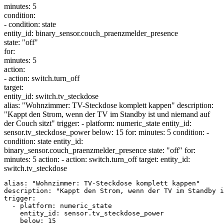
minutes:
5
condition:
- condition: state
entity_id: binary_sensor.
couch_praenzmelder_presence
state:
"off"
for
:
minutes:
5
action:
- action: switch.
turn_off
target:
entity_id: switch.
tv_steckdose
alias: "Wohnzimmer: TV-Steckdose komplett kappen" description:
"Kappt den Strom, wenn der TV im Standby ist und niemand auf
der Couch sitzt" trigger: - platform: numeric_state entity_id:
sensor.tv_steckdose_power below: 15 for: minutes: 5 condition: -
condition: state entity_id:
binary_sensor.couch_praenzmelder_presence state: "off" for:
minutes: 5 action: - action: switch.turn_off target: entity_id:
switch.tv_steckdose
alias: "Wohnzimmer: TV-Steckdose komplett kappen"

description: "Kappt den Strom, wenn der TV im Standby i
trigger:

  - platform: numeric_state

    entity_id: sensor.tv_steckdose_power

    below: 15
