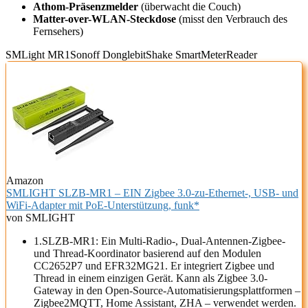
Athom-Präsenzmelder
(überwacht die Couch)
Matter-over-WLAN-Steckdose
(misst den Verbrauch des
Fernsehers)
SMLight MR1
Sonoff Dongle
bitShake SmartMeterReader
Amazon
SMLIGHT SLZB-MR1 – EIN Zigbee 3.0-zu-Ethernet-, USB- und
WiFi-Adapter mit PoE-Unterstützung, funk*
von SMLIGHT
1.‌SLZB-MR1: Ein Multi-Radio-, Dual-Antennen-Zigbee-
und Thread-Koordinator basierend auf den Modulen
CC2652P7 und EFR32MG21. Er integriert Zigbee und
Thread in einem einzigen Gerät. Kann als Zigbee 3.0-
Gateway in den Open-Source-Automatisierungsplattformen –
Zigbee2MQTT, Home Assistant, ZHA – verwendet werden.