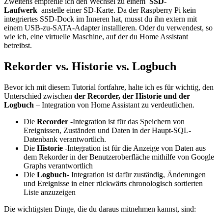
Zweitens empfehle ich den Wechsel zu einem
SSD-
Laufwerk
anstelle einer SD-Karte. Da der Raspberry Pi kein
integriertes SSD-Dock im Inneren hat, musst du ihn extern mit
einem USB-zu-SATA-Adapter installieren. Oder du verwendest, so
wie ich, eine virtuelle Maschine, auf der du Home Assistant
betreibst.
Rekorder vs. Historie vs. Logbuch
Bevor ich mit diesem Tutorial fortfahre, halte ich es für wichtig, den
Unterschied zwischen
der
Recorder, der Historie und der
Logbuch
– Integration von Home Assistant zu verdeutlichen.
Die
Recorder
-Integration ist für das Speichern von
Ereignissen, Zuständen und Daten in der Haupt-SQL-
Datenbank verantwortlich.
Die
Historie
-Integration ist für die Anzeige von Daten aus
dem Rekorder in der Benutzeroberfläche mithilfe von Google
Graphs verantwortlich
Die
Logbuch-
Integration ist dafür zuständig, Änderungen
und Ereignisse in einer rückwärts chronologisch sortierten
Liste anzuzeigen
Die wichtigsten Dinge, die du daraus mitnehmen kannst, sind: