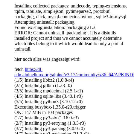
Installing collected packages: unidecode, typing-extensions,
tqdm, tabulate, simplejson, pytimeparse2, protobuf,
packaging, click, mysql-connector-python, sqlite3-to-mysql
Attempting uninstall: packaging
Found existing installation: packaging 21.3
ERROR: Cannot uninstall ‚packaging‘. It is a distutils
installed project and thus we cannot accurately determine
which files belong to it which would lead to only a partial
uninstall.
hier noch alles was angezeigt wird:
fetch
https://dl-
cdn.alpinelinux.org/alpine/v3.17/community/x86_64/APKIND
(1/5) Installing libbz2 (1.0.8-r4)
(2/5) Installing gdbm (1.23-r0)
(3/5) Installing mpdecimal (2.5.1-r1)
(4/5) Installing sqlite-libs (3.40.1-r0)
(5/5) Installing python3 (3.10.12-r0)
Executing busybox-1.35.0-r29.trigger
OK: 147 MiB in 103 packages
(1/7) Installing py3-six (1.16.0-r3)
(2/7) Installing py3-retrying (1.3.3-r3)
(3/7) Installing py3-parsing (3.0.9-r0)
(4/7) Installing py3-packaging (21.3-r2)