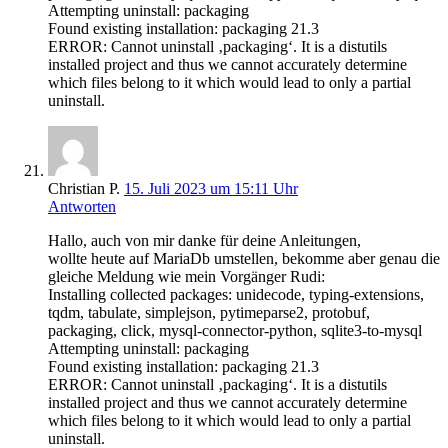
Attempting uninstall: packaging
Found existing installation: packaging 21.3
ERROR: Cannot uninstall ‚packaging‘. It is a distutils
installed project and thus we cannot accurately determine
which files belong to it which would lead to only a partial
uninstall.
Christian P.
15. Juli 2023 um 15:11 Uhr
Antworten
Hallo, auch von mir danke für deine Anleitungen,
wollte heute auf MariaDb umstellen, bekomme aber genau die
gleiche Meldung wie mein Vorgänger Rudi:
Installing collected packages: unidecode, typing-extensions,
tqdm, tabulate, simplejson, pytimeparse2, protobuf,
packaging, click, mysql-connector-python, sqlite3-to-mysql
Attempting uninstall: packaging
Found existing installation: packaging 21.3
ERROR: Cannot uninstall ‚packaging‘. It is a distutils
installed project and thus we cannot accurately determine
which files belong to it which would lead to only a partial
uninstall.