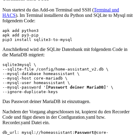
Nun startest du das Add-on Terminal und SSH (
Terminal und
HACS
). Im Terminal installierst du Python und SQLite to Mysql mit
folgendem Code:
apk add python3

apk add py3-pip

pip3 install sqlite3-to-mysql
Anschließend wird die SQLite Datenbank mit folgendem Code in
die MariaDB migriert:
sqlite3mysql \

--sqlite-file /config/home-assistant_v2.db \

--mysql-database homeassistant \

--mysql-host core-mariadb \

--mysql-user homeassistant \

--mysql-password '
[Passwort deiner MariaDB]
' \

--ignore-duplicate-keys
Das Passwort deiner MariaDB ist einzutragen.
Nachdem der Vorgang abgeschlossen ist, kopierst du den Recorder
Code und fügst diesen in der Configuration.yaml bzw.
Recorder.yaml Datei ein.
db_url: mysql://homeassistant:
Passwort
@core-