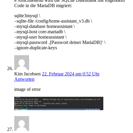
# Anschließend wird die SQLite Datenbank mit folgendem
Code in die MariaDB migriert:
sqlite3mysql \
–sqlite-file /config/home-assistant_v3.db \
–mysql-database homeassistant \
–mysql-host core-mariadb \
–mysql-user homeassistant \
–mysql-password ‚[Passwort deiner MariaDB]‘ \
–ignore-duplicate-keys
Kim Jacobsen
22. Februar 2024 um 0:52 Uhr
Antworten
image of error