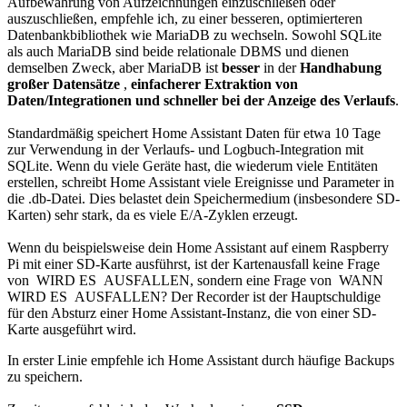
Aufbewahrung von Aufzeichnungen einzuschließen oder
auszuschließen, empfehle ich, zu einer besseren, optimierteren
Datenbankbibliothek wie MariaDB zu wechseln. Sowohl SQLite
als auch MariaDB sind beide relationale DBMS und dienen
demselben Zweck, aber MariaDB ist
besser
in der
Handhabung
großer Datensätze
,
einfacherer Extraktion von
Daten/Integrationen und schneller bei der Anzeige des Verlaufs
.
Standardmäßig speichert Home Assistant Daten für etwa 10 Tage
zur Verwendung in der Verlaufs- und Logbuch-Integration mit
SQLite. Wenn du viele Geräte hast, die wiederum viele Entitäten
erstellen, schreibt Home Assistant viele Ereignisse und Parameter in
die .db-Datei. Dies belastet dein Speichermedium (insbesondere SD-
Karten) sehr stark, da es viele E/A-Zyklen erzeugt.
Wenn du beispielsweise dein Home Assistant auf einem Raspberry
Pi mit einer SD-Karte ausführst, ist der Kartenausfall keine Frage
von WIRD ES AUSFALLEN, sondern eine Frage von WANN
WIRD ES AUSFALLEN? Der Recorder ist der Hauptschuldige
für den Absturz einer Home Assistant-Instanz, die von einer SD-
Karte ausgeführt wird.
In erster Linie empfehle ich Home Assistant durch häufige Backups
zu speichern.