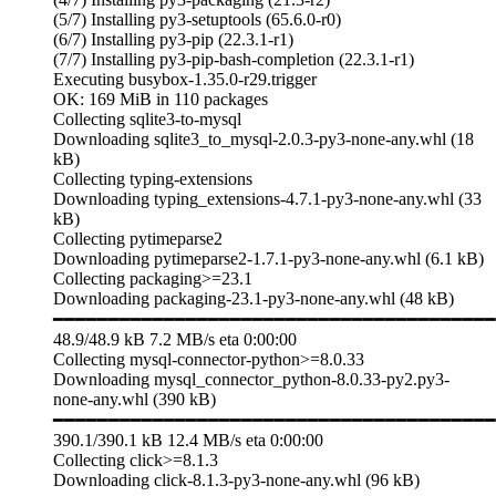
(5/7) Installing py3-setuptools (65.6.0-r0)
(6/7) Installing py3-pip (22.3.1-r1)
(7/7) Installing py3-pip-bash-completion (22.3.1-r1)
Executing busybox-1.35.0-r29.trigger
OK: 169 MiB in 110 packages
Collecting sqlite3-to-mysql
Downloading sqlite3_to_mysql-2.0.3-py3-none-any.whl (18
kB)
Collecting typing-extensions
Downloading typing_extensions-4.7.1-py3-none-any.whl (33
kB)
Collecting pytimeparse2
Downloading pytimeparse2-1.7.1-py3-none-any.whl (6.1 kB)
Collecting packaging>=23.1
Downloading packaging-23.1-py3-none-any.whl (48 kB)
━━━━━━━━━━━━━━━━━━━━━━━━━━━━━━━━━━━━━━━━
48.9/48.9 kB 7.2 MB/s eta 0:00:00
Collecting mysql-connector-python>=8.0.33
Downloading mysql_connector_python-8.0.33-py2.py3-
none-any.whl (390 kB)
━━━━━━━━━━━━━━━━━━━━━━━━━━━━━━━━━━━━━━━━
390.1/390.1 kB 12.4 MB/s eta 0:00:00
Collecting click>=8.1.3
Downloading click-8.1.3-py3-none-any.whl (96 kB)