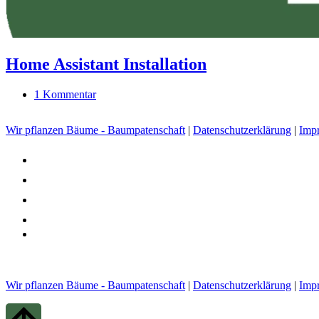
Home Assistant Installation
1 Kommentar
Wir pflanzen Bäume - Baumpatenschaft
|
Datenschutzerklärung
|
Imp
youtube
tiktok
facebook
instagram
admin-
site-
alt3
Wir pflanzen Bäume - Baumpatenschaft
|
Datenschutzerklärung
|
Imp