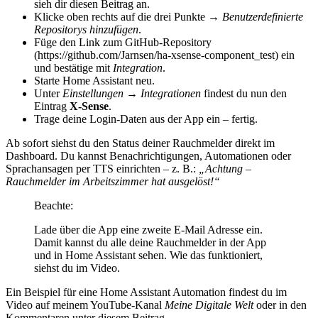
sieh dir diesen Beitrag an.
Klicke oben rechts auf die drei Punkte →
Benutzerdefinierte
Repositorys hinzufügen
.
Füge den Link zum GitHub-Repository
(https://github.com/Jarnsen/ha-xsense-component_test) ein
und bestätige mit
Integration
.
Starte Home Assistant neu.
Unter
Einstellungen → Integrationen
findest du nun den
Eintrag
X-Sense
.
Trage deine Login-Daten aus der App ein – fertig.
Ab sofort siehst du den Status deiner Rauchmelder direkt im
Dashboard. Du kannst Benachrichtigungen, Automationen oder
Sprachansagen per TTS einrichten – z. B.:
„Achtung –
Rauchmelder im Arbeitszimmer hat ausgelöst!“
Beachte:
Lade über die App eine zweite E-Mail Adresse ein.
Damit kannst du alle deine Rauchmelder in der App
und in Home Assistant sehen. Wie das funktioniert,
siehst du im Video.
Ein Beispiel für eine Home Assistant Automation findest du im
Video auf meinem YouTube-Kanal
Meine Digitale Welt
oder in den
Kommentaren unter diesem Beitrag.