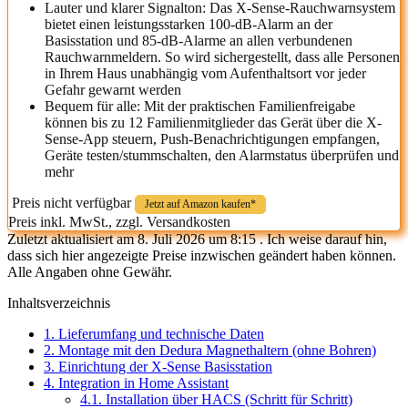
Lauter und klarer Signalton: Das X-Sense-Rauchwarnsystem
bietet einen leistungsstarken 100-dB-Alarm an der
Basisstation und 85-dB-Alarme an allen verbundenen
Rauchwarnmeldern. So wird sichergestellt, dass alle Personen
in Ihrem Haus unabhängig vom Aufenthaltsort vor jeder
Gefahr gewarnt werden
Bequem für alle: Mit der praktischen Familienfreigabe
können bis zu 12 Familienmitglieder das Gerät über die X-
Sense-App steuern, Push-Benachrichtigungen empfangen,
Geräte testen/stummschalten, den Alarmstatus überprüfen und
mehr
Preis nicht verfügbar
Jetzt auf Amazon kaufen*
Preis inkl. MwSt., zzgl. Versandkosten
Zuletzt aktualisiert am 8. Juli 2026 um 8:15 . Ich weise darauf hin,
dass sich hier angezeigte Preise inzwischen geändert haben können.
Alle Angaben ohne Gewähr.
Inhaltsverzeichnis
1.
Lieferumfang und technische Daten
2.
Montage mit den Dedura Magnethaltern (ohne Bohren)
3.
Einrichtung der X-Sense Basisstation
4.
Integration in Home Assistant
4.1.
Installation über HACS (Schritt für Schritt)