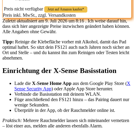
Preis nicht verfügbar
Jetzt auf Amazon kaufen*
Preis inkl. MwSt., zzgl. Versandkosten
Zuletzt aktualisiert am 9. Juli 2026 um 8:16 . Ich weise darauf hin,
dass sich hier angezeigte Preise inzwischen geändert haben können.
Alle Angaben ohne Gewähr.
Tipp:
Reinige die Klebefläche vorher mit Alkohol, damit das Pad
optimal haftet. So sitzt dein FS121 auch nach Jahren noch sicher an
Ort und Stelle – und du kannst ihn zum Reinigen oder Testen leicht
abnehmen.
Einrichtung der X-Sense Basisstation
Lade die
X-Sense Home App
aus dem Google Play Store (
X
Sense Security App
) oder Apple App Store herunter.
Verbinde die Basisstation mit deinem WLAN.
Füge anschließend den FS121 hinzu – das Pairing dauert nur
wenige Sekunden.
Überprüfe in der App, ob der Rauchmelder online ist.
Praktisch:
Mehrere Rauchmelder lassen sich miteinander vernetzen
– löst einer aus, melden alle anderen ebenfalls Alarm.