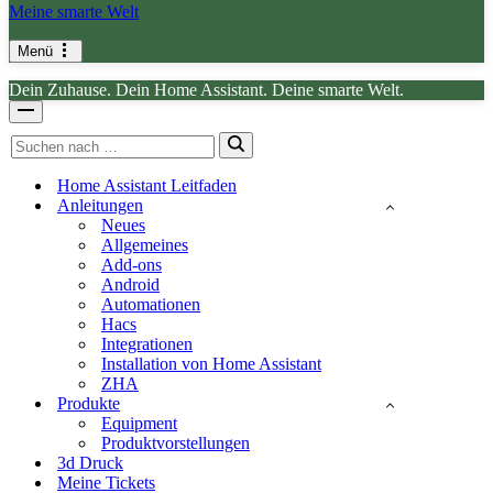
Meine smarte Welt
Menü
Navigationsmenü
Dein Zuhause. Dein Home Assistant. Deine smarte Welt.
Navigationsmenü
Suchen
nach …
Home Assistant Leitfaden
Anleitungen
Neues
Allgemeines
Add-ons
Android
Automationen
Hacs
Integrationen
Installation von Home Assistant
ZHA
Produkte
Equipment
Produktvorstellungen
3d Druck
Meine Tickets