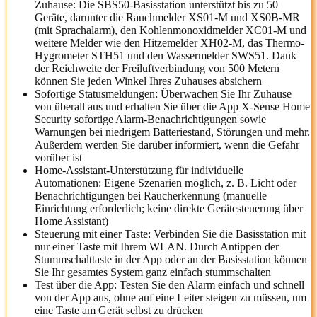
Zuhause: Die SBS50-Basisstation unterstützt bis zu 50
Geräte, darunter die Rauchmelder XS01-M und XS0B-MR
(mit Sprachalarm), den Kohlenmonoxidmelder XC01-M und
weitere Melder wie den Hitzemelder XH02-M, das Thermo-
Hygrometer STH51 und den Wassermelder SWS51. Dank
der Reichweite der Freiluftverbindung von 500 Metern
können Sie jeden Winkel Ihres Zuhauses absichern
Sofortige Statusmeldungen: Überwachen Sie Ihr Zuhause
von überall aus und erhalten Sie über die App X-Sense Home
Security sofortige Alarm-Benachrichtigungen sowie
Warnungen bei niedrigem Batteriestand, Störungen und mehr.
Außerdem werden Sie darüber informiert, wenn die Gefahr
vorüber ist
Home-Assistant-Unterstützung für individuelle
Automationen: Eigene Szenarien möglich, z. B. Licht oder
Benachrichtigungen bei Raucherkennung (manuelle
Einrichtung erforderlich; keine direkte Gerätesteuerung über
Home Assistant)
Steuerung mit einer Taste: Verbinden Sie die Basisstation mit
nur einer Taste mit Ihrem WLAN. Durch Antippen der
Stummschalttaste in der App oder an der Basisstation können
Sie Ihr gesamtes System ganz einfach stummschalten
Test über die App: Testen Sie den Alarm einfach und schnell
von der App aus, ohne auf eine Leiter steigen zu müssen, um
eine Taste am Gerät selbst zu drücken