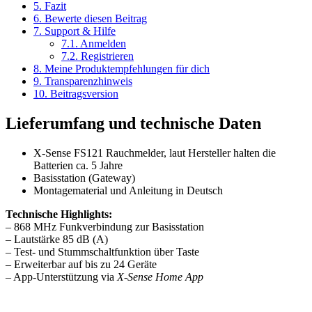
5.
Fazit
6.
Bewerte diesen Beitrag
7.
Support & Hilfe
7.1.
Anmelden
7.2.
Registrieren
8.
Meine Produktempfehlungen für dich
9.
Transparenzhinweis
10.
Beitragsversion
Lieferumfang und technische Daten
X-Sense FS121 Rauchmelder, laut Hersteller halten die
Batterien ca. 5 Jahre
Basisstation (Gateway)
Montagematerial und Anleitung in Deutsch
Technische Highlights:
– 868 MHz Funkverbindung zur Basisstation
– Lautstärke 85 dB (A)
– Test- und Stummschaltfunktion über Taste
– Erweiterbar auf bis zu 24 Geräte
– App-Unterstützung via
X-Sense Home App