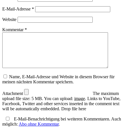
Zuletzt aktualisiert am 9. Juli 2026 um 8:16 . Ich weise darauf hin, dass
Zuletzt aktualisiert am 9. Juli 2026 um 8:05 . Ich weise darauf hin, dass
sich hier angezeigte Preise inzwischen geändert haben können. Alle
sich hier angezeigte Preise inzwischen geändert haben können. Alle
E-Mail-Adresse
*
Angaben ohne Gewähr.
Angaben ohne Gewähr.
Website
Kommentar
*
Name, E-Mail-Adresse und Website in diesem Browser für
meinen nächsten Kommentar speichern.
Attachment
The maximum
upload file size: 5 MB.
You can upload:
image
.
Links to YouTube,
Facebook, Twitter and other services inserted in the comment text
will be automatically embedded.
Drop file here
E-Mail-Benachrichtigung bei weiteren Kommentaren. Auch
möglich:
Abo ohne Kommentar
.